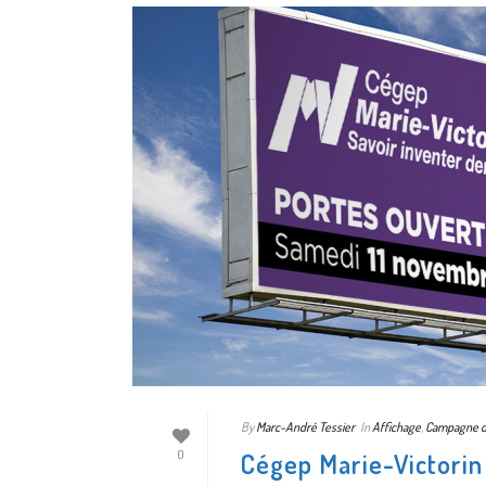
By
Marc-André Tessier
In
Affichage
,
Campagne de
Cégep Marie-Victorin
0