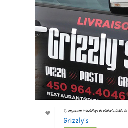
By
cmgcomm
In
Habillage de véhicule
,
Outils de
Grizzly’s
0