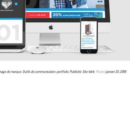
mage de marque
,
Outils de communication
,
portfolio
,
Publicité
,
Site Web
Posted
janvier 25, 2019