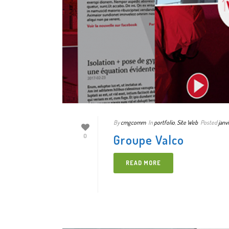
By
cmgcomm
In
portfolio
,
Site Web
Posted
janv
Groupe Valco
0
READ MORE