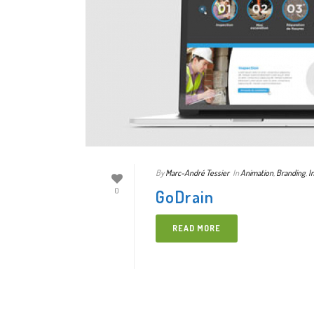
By
Marc-André Tessier
In
Animation
,
Branding
,
I
GoDrain
0
READ MORE