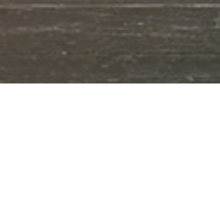
Graphisme
« La créativité et le génie ne
peuvent s’épanouir que dans un