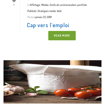
In
Affichage
,
Médias
,
Outils de communication
,
portfolio
,
0
Publicité
,
Stratégies média
,
Web
Posted
janvier 23, 2019
Cap vers l’emploi
READ MORE