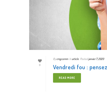
By
cmgcomm
In
article
Posted
janvier 7, 2020
Vendredi fou : pensez
0
READ MORE