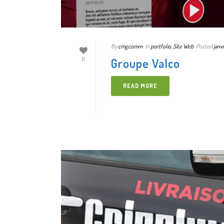
By
cmgcomm
In
portfolio
,
Site Web
Posted
janv
Groupe Valco
0
READ MORE