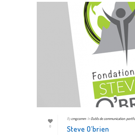
By
cmgcomm
In
Outils de communication
,
portfo
Steve O’brien
0