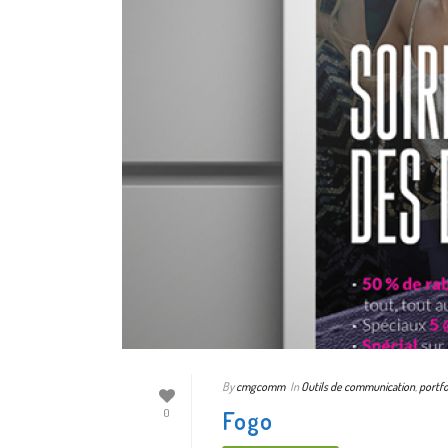
By
cmgcomm
In
Outils de communication
,
portfo
Fogo
0