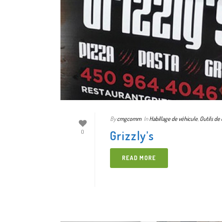
By
cmgcomm
In
Habillage de véhicule
,
Outils de
Grizzly’s
0
READ MORE