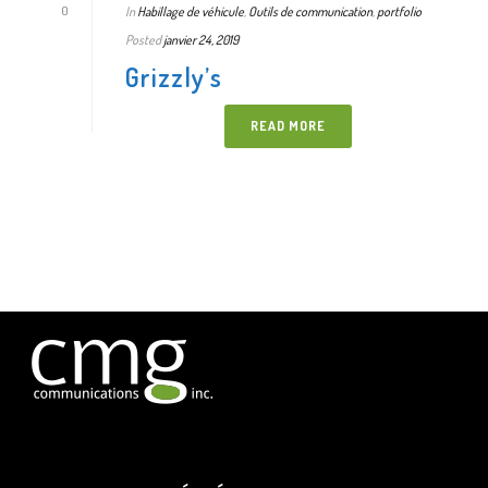
In
Habillage de véhicule
,
Outils de communication
,
portfolio
0
Posted
janvier 24, 2019
Grizzly’s
READ MORE