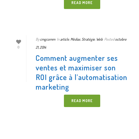
READ MORE
By
cmgcomm
In
article
,
Médias
,
Stratégie
,
Web
Posted
octobre
21, 2014
0
Comment augmenter ses
ventes et maximiser son
ROI grâce à l’automatisation
marketing
READ MORE