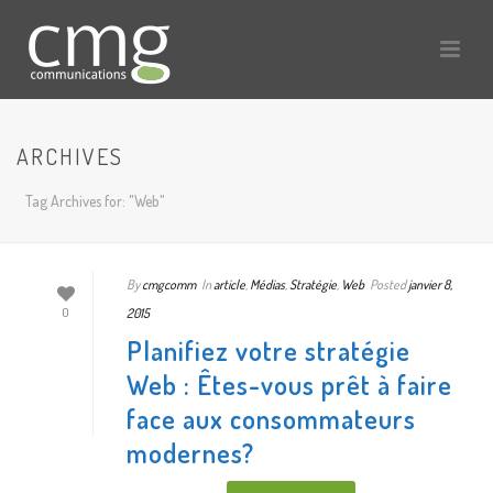
ARCHIVES
Tag Archives for: "Web"
By
cmgcomm
In
article
,
Médias
,
Stratégie
,
Web
Posted
janvier 8,
2015
0
Planifiez votre stratégie
Web : Êtes-vous prêt à faire
face aux consommateurs
modernes?