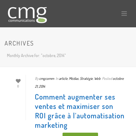
ARCHIVES
Monthly Archive for: "octobre, 2014"
By
cmgcomm
In
article
,
Médias
,
Stratégie
,
Web
Posted
octobre
21, 2014
0
Comment augmenter ses
ventes et maximiser son
ROI grâce à l’automatisation
marketing