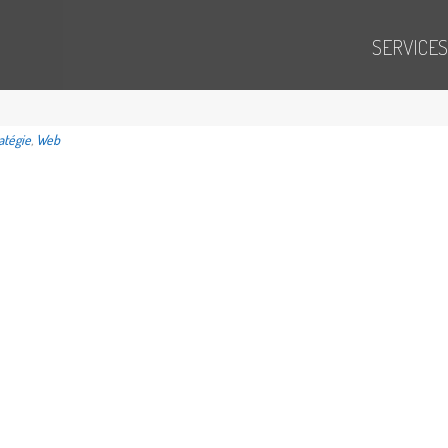
SERVICES
atégie
,
Web