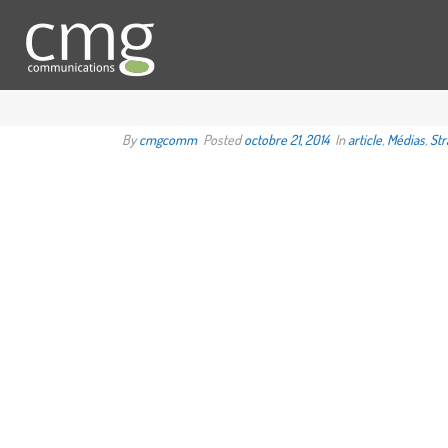
By
cmgcomm
Posted
octobre 21, 2014
In
article
,
Médias
,
Str