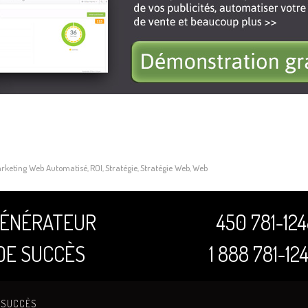
keting Web Automatisé
ROI
Stratégie
Stratégie Web
Web
,
,
,
,
ÉNÉRATEUR
450 781-12
DE SUCCÈS
1 888 781-12
 SUCCÈS