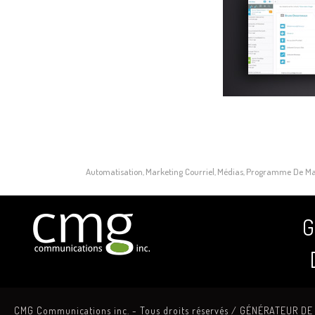
Automatisation
Marketing Courriel
Médias
Programme De Mar
,
,
,
G
CMG Communications inc. -
Tous droits réservés
/ GÉNÉRATEUR DE