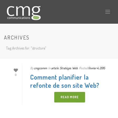
ARCHIVES
Tag Archives for: "structure"
By
cmgcomm
In
article
,
Stratégie
,
Web
Posted
février 4, 2015
Comment planifier la
0
refonte de son site Web?
READ MORE