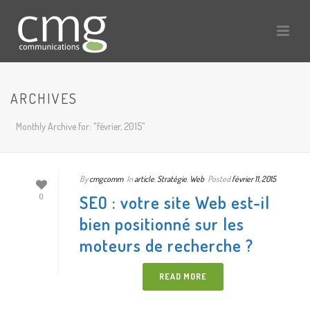
ARCHIVES
Monthly Archive for: "février, 2015"
By
cmgcomm
In
article
,
Stratégie
,
Web
Posted
février 11, 2015
SEO : votre site Web est-il
0
bien positionné sur les
moteurs de recherche ?
READ MORE