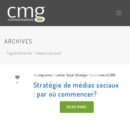
ARCHIVES
Tag Archives for: "réseaux sociaux"
By
cmgcomm
In
article
,
Social
,
Stratégie
Posted
mars 9, 2015
Stratégie de médias sociaux
0
: par où commencer?
READ MORE