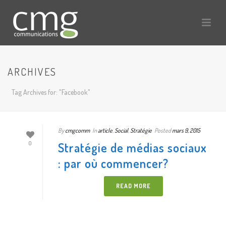
ARCHIVES
Tag Archives for: "Facebook"
By
cmgcomm
In
article
,
Social
,
Stratégie
Posted
mars 9, 2015
Stratégie de médias sociaux
0
: par où commencer?
READ MORE